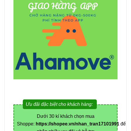
Ưu đãi đặc biệt cho khách hàng:
Dưới 30 kí khách chọn mua
Shoppe:
https://shopee.vn/nhan_tran17101991
để