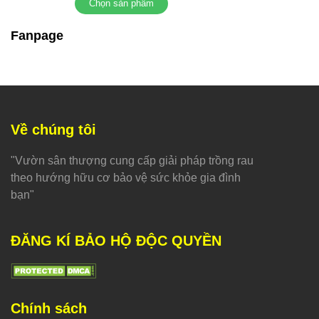
Chọn sản phẩm
Fanpage
Về chúng tôi
"Vườn sân thượng cung cấp giải pháp trồng rau
theo hướng hữu cơ bảo vệ sức khỏe gia đình
bạn"
ĐĂNG KÍ BẢO HỘ ĐỘC QUYỀN
Chính sách