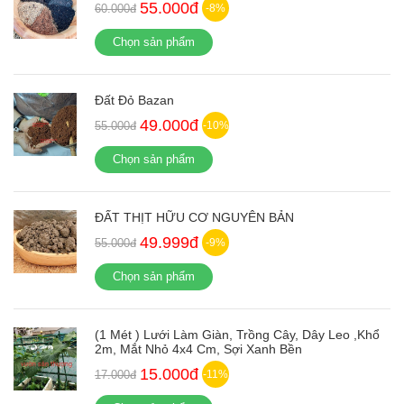
55.000đ
60.000đ
-8%
Chọn sản phẩm
Đất Đỏ Bazan
49.000đ
55.000đ
-10%
Chọn sản phẩm
ĐẤT THỊT HỮU CƠ NGUYÊN BẢN
49.999đ
55.000đ
-9%
Chọn sản phẩm
(1 Mét ) Lưới Làm Giàn, Trồng Cây, Dây Leo ,Khổ
2m, Mắt Nhỏ 4x4 Cm, Sợi Xanh Bền
15.000đ
17.000đ
-11%